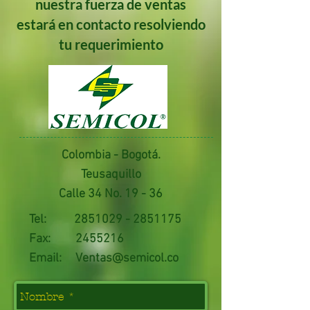
nuestra fuerza de ventas
estará en contacto resolviendo
tu requerimiento
Colombia - Bogotá.
Teusaquillo
Calle 34 No. 19 - 36
Tel:
2851029 - 2851175
Fax:
2455216
Email:
Ventas@semicol.co