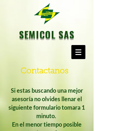
SEMICOL SAS
Contactanos
Si estas buscando una mejor
asesoría no olvides llenar el
siguiente formulario tomara 1
minuto.
En el menor tiempo posible